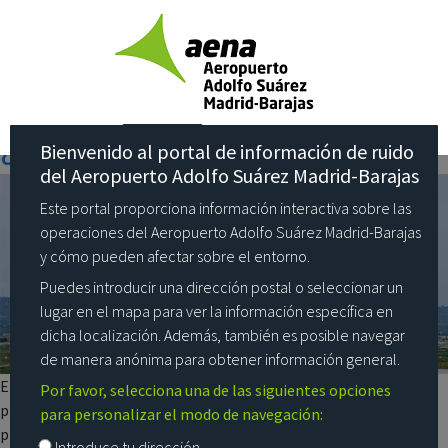
Category:
¿Cómo
operamos
Posted
March 30, 2021
May 30, 2024
¿Cómo operamos?
on
Tu ubicación
Bienvenido al portal de información de ruido
del Aeropuerto Adolfo Suárez Madrid-Barajas
Este portal proporciona información interactiva sobre las
operaciones del Aeropuerto Adolfo Suárez Madrid-Barajas
y cómo pueden afectar sobre el entorno.
Puedes introducir una dirección postal o seleccionar un
lugar en el mapa para ver la información específica en
dicha localización. Además, también es posible navegar
de manera anónima para obtener información general.
El Aeropuerto Adolfo Suárez Madrid-Barajas dispone de cuatro
Por favor, selecciona una de las siguientes opciones
pistas, paralelas dos a dos. Cuenta con dos configuraciones de
para personalizar el modo de navegación:
pistas, Norte y Sur. El uso de una configuración u otra varía
Introduce tu dirección