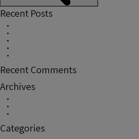
Search
Recent Posts
¿Dónde puedo dirigirme para consultas y quejas?
¿Cómo se calcula?
¿Cuál es el horario de operatividad del aeropuerto?
¿Cómo operamos?
¿Cuántos aviones sobrevuelan mi zona?
Recent Comments
Archives
April 2025
May 2024
March 2021
Categories