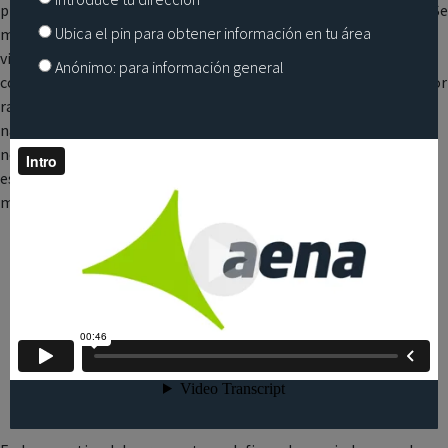
principalmente en función de la velocidad y dirección del viento. Se
Ubica el pin para obtener información en tu área
mantiene configuración Norte como preferente siempre que el
viento no supere 10 kt en cola o 20 kt cruzado, pudiendo
Anónimo: para información general
considerarse el cambio a partir de 7 kt de viento en cola, salvo por
razones de seguridad, inoperatividad de alguna pista o ayuda a la
navegación aérea que inutilice alguna de las salidas y llegadas
normalizadas por instrumentos aprobadas, o cuando reinen o
estén previstas algunas de las siguientes condiciones
meteorológicas:
estado de la superficie de la pista negativamente afectada
y/o con acción de frenado inferior a buena,
techo de nubes inferior a 500 ft sobre elevación del
aeródromo,
visibilidad inferior a 1.9 km (1 NM),
cizalladura notificada o pronosticada o tormentas en la
aproximación o en la salida,
otras condiciones meteorológicas que lo impidan.